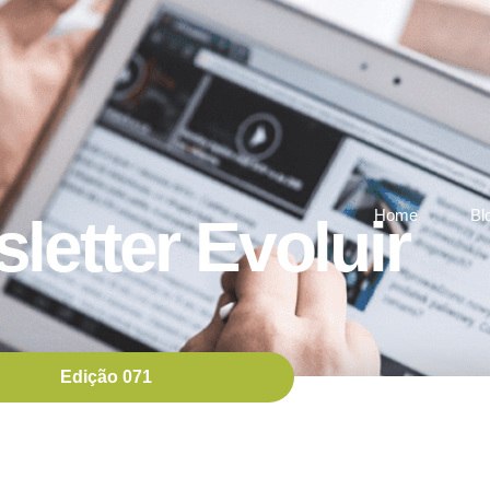
Home
Bl
letter Evoluir
Edição 071