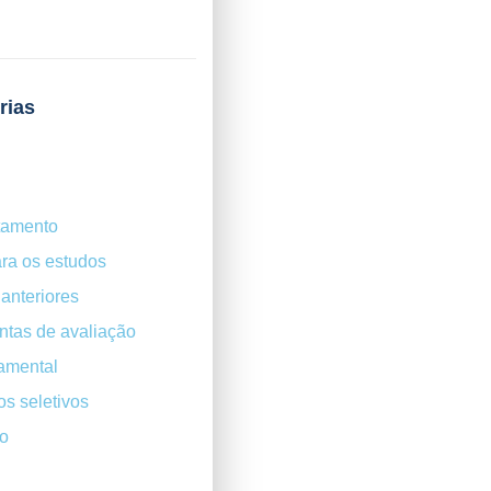
rias
tamento
ra os estudos
anteriores
ntas de avaliação
amental
s seletivos
o