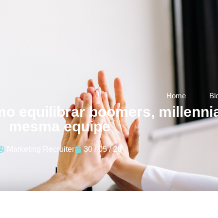
Home
Bl
o equilibrar boomers, millenni
mesma equipe
Marketing Recruiter
30 / 05 / 26