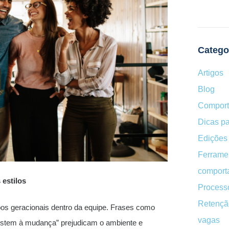
Catego
Artigos
Blog
Compor
Dicas pa
Edições 
Ferrame
comport
 estilos
Processo
Retençã
pos geracionais dentro da equipe. Frases como
vagas
sistem à mudança” prejudicam o ambiente e