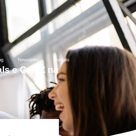
og
Newsletter
Contato
als e Gen Z na