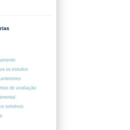
rias
tamento
ra os estudos
anteriores
ntas de avaliação
amental
s seletivos
o