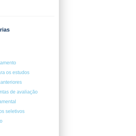
rias
tamento
ra os estudos
anteriores
ntas de avaliação
amental
s seletivos
o