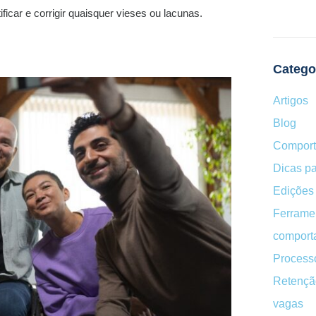
ificar e corrigir quaisquer vieses ou lacunas.
Catego
Artigos
Blog
Compor
Dicas pa
Edições 
Ferrame
comport
Processo
Retençã
vagas